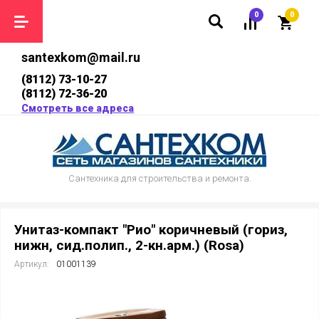
0
0
santexkom@mail.ru
(8112) 73-10-27
(8112) 72-36-20
Смотреть все адреса
Сантехника для строительства и ремонта.
Унитаз-компакт "Рио" коричневый (гориз,
нижн, сид.полип., 2-кн.арм.) (Rosa)
Артикул:
01001139