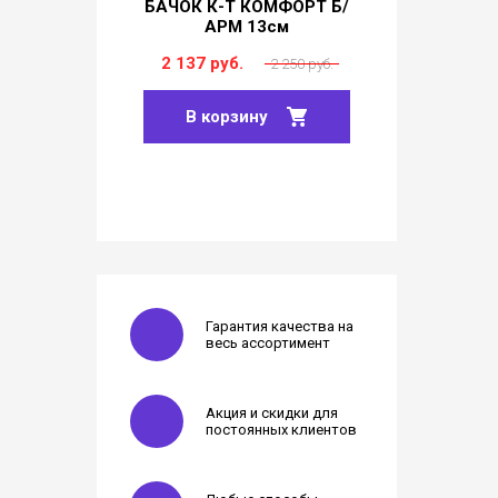
БАЧОК К-Т КОМФОРТ Б/
ПОДДОН
00 руб.
АРМ 13см
6 17
2 137 руб.
2 250 руб.
В
В корзину
Гарантия качества на
весь ассортимент
Акция и скидки для
постоянных клиентов