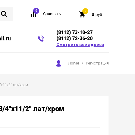
0
0
Сравнить
0
руб.
(8112) 73-10-27
l.ru
(8112) 72-36-20
Смотреть все адреса
Логин
/
Регистрация
"х11/2" лат/хром
/4"х11/2" лат/хром